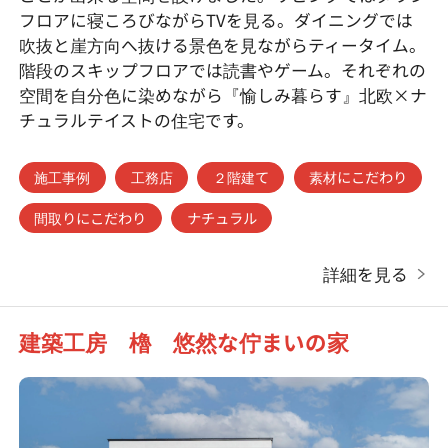
フロアに寝ころびながらTVを見る。ダイニングでは
吹抜と崖方向へ抜ける景色を見ながらティータイム。
階段のスキップフロアでは読書やゲーム。それぞれの
空間を自分色に染めながら『愉しみ暮らす』北欧×ナ
チュラルテイストの住宅です。
施工事例
工務店
２階建て
素材にこだわり
間取りにこだわり
ナチュラル
詳細を見る
建築工房 櫓 悠然な佇まいの家