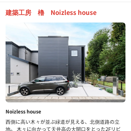
建築工房 櫓 Noizless house
Noizless house
西側に高い木々が並ぶ緑道が見える、北側道路の立
地。 木々に向かって天井高の大開口をとった2Fリビ