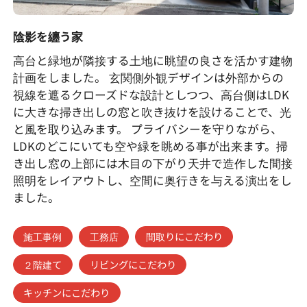
陰影を纏う家
高台と緑地が隣接する土地に眺望の良さを活かす建物
計画をしました。 玄関側外観デザインは外部からの
視線を遮るクローズドな設計としつつ、高台側はLDK
に大きな掃き出しの窓と吹き抜けを設けることで、光
と風を取り込みます。 プライバシーを守りながら、
LDKのどこにいても空や緑を眺める事が出来ます。掃
き出し窓の上部には木目の下がり天井で造作した間接
照明をレイアウトし、空間に奥行きを与える演出をし
ました。
施工事例
工務店
間取りにこだわり
２階建て
リビングにこだわり
キッチンにこだわり