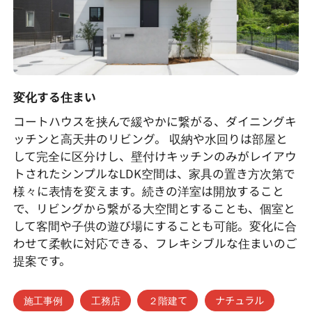
変化する住まい
コートハウスを挟んで緩やかに繋がる、ダイニングキ
ッチンと高天井のリビング。 収納や水回りは部屋と
して完全に区分けし、壁付けキッチンのみがレイアウ
トされたシンプルなLDK空間は、家具の置き方次第で
様々に表情を変えます。続きの洋室は開放すること
で、リビングから繋がる大空間とすることも、個室と
して客間や子供の遊び場にすることも可能。変化に合
わせて柔軟に対応できる、フレキシブルな住まいのご
提案です。
施工事例
工務店
２階建て
ナチュラル