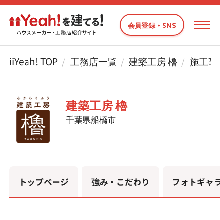
会員登録・SNS
iiYeah! TOP
工務店一覧
建築工房 櫓
施工事
建築工房 櫓
千葉県船橋市
トップページ
強み・こだわり
フォトギャ