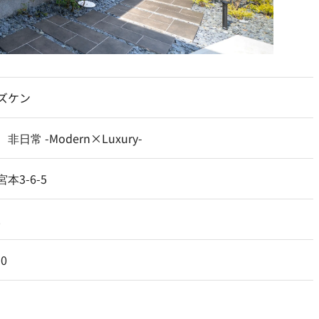
ズケン
日常 -Modern×Luxury-
本3-6-5
2
0