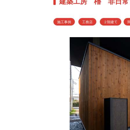
建築工房 櫓 非日常 -M
施工事例
工務店
２階建て