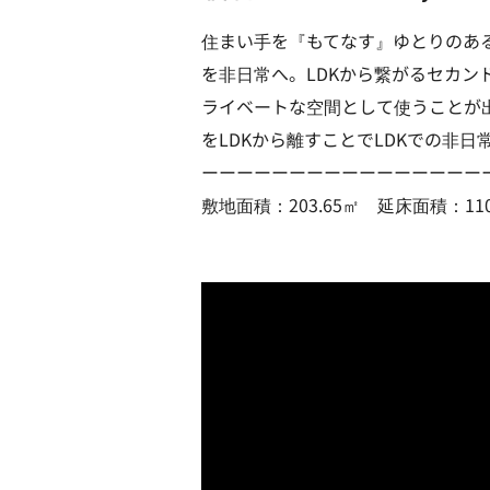
住まい手を『もてなす』ゆとりのあ
を非日常へ。LDKから繋がるセカン
ライベートな空間として使うことが
をLDKから離すことでLDKでの非
ーーーーーーーーーーーーーーーー
敷地面積：203.65㎡ 延床面積：110