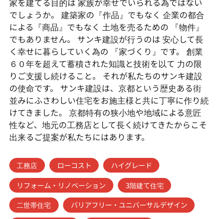
家を建てる目的は 家族が幸せでいられる為ではない
でしょうか。 建築家の『作品』でもなく 企業の都合
による『商品』でもなく 土地を売るための 『物件』
でもありません。 サンキ建設が行うのは 安心して長
く幸せに暮らしていく為の 『家づくり』です。 創業
６０年を超えて蓄積された知識と技術を以て 力の限
りご支援し続けること。 それが私たちのサンキ建設
の使命です。 サンキ建設は、京都という歴史ある街
並みにふさわしい住宅をお施主様と共に丁寧に作り続
けてきました。 京都特有の狭小地や地域による意匠
性など、地元の工務店として長く続けてきたからこそ
出来るご提案が私たちにはあります。
工務店
ローコスト
ハイグレード
リフォーム・リノベーション
3階建て住宅
二世帯住宅
バリアフリー・ユニバーサルデザイン