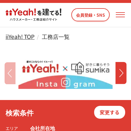
会員登録・SNS
iiYeah! TOP
工務店一覧
検索条件
変更する
会社所在地
エリア