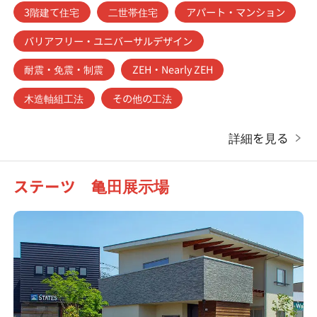
3階建て住宅
二世帯住宅
アパート・マンション
バリアフリー・ユニバーサルデザイン
耐震・免震・制震
ZEH・Nearly ZEH
木造軸組工法
その他の工法
詳細を見る
ステーツ 亀田展示場