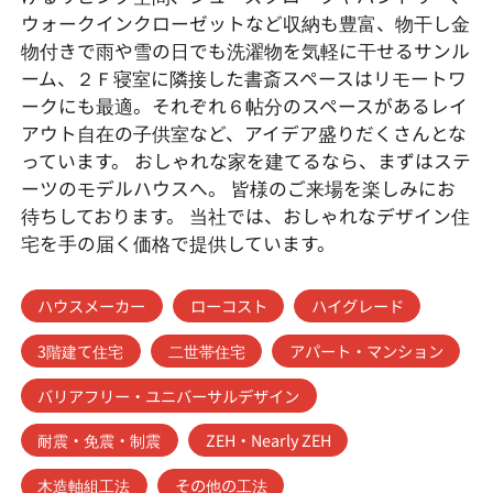
ウォークインクローゼットなど収納も豊富、物干し金
物付きで雨や雪の日でも洗濯物を気軽に干せるサンル
ーム、２Ｆ寝室に隣接した書斎スペースはリモートワ
ークにも最適。それぞれ６帖分のスペースがあるレイ
アウト自在の子供室など、アイデア盛りだくさんとな
っています。 おしゃれな家を建てるなら、まずはステ
ーツのモデルハウスへ。 皆様のご来場を楽しみにお
待ちしております。 当社では、おしゃれなデザイン住
宅を手の届く価格で提供しています。
ハウスメーカー
ローコスト
ハイグレード
3階建て住宅
二世帯住宅
アパート・マンション
バリアフリー・ユニバーサルデザイン
耐震・免震・制震
ZEH・Nearly ZEH
木造軸組工法
その他の工法