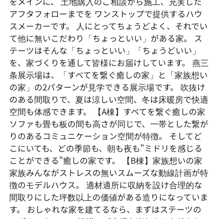
をメインに、 土地購入のご相談から施工、充実した
アフタフォローまでを ワンストップで提供するハウ
スメーカーです。 人にとってちょうどよく、それでい
て他に無いこだわり「ちょっといい」がある家。 ス
テーツはそんな「ちょっといい」「ちょうどいい」
を、家づくりを通して皆様にお届けしています。 燕三
条展示場は、「すべてを繋ぐ癒しの家」と「家族想い
の家」の2パターンが見学できる展示場です。 吹抜け
のある間取りで、夏は涼しい空間、冬は床暖房で快適
空間も体感できます。 【A棟】すべてを繋ぐ癒しの家
ソファも畳も板の間も高さが同じで、一帯とした繋が
りのあるコミュニケーション空間が特徴。 そしてど
こにいても、どの季節も、朝も夜も"ミドリを感じる
ことができる"癒しの家です。 【B棟】家族想いの家
家族みんながストレスの無いスムーズな動線計画が特
徴のモデルハウス。 適材適所に収納を設け合理的な
間取りにした坪数以上の価値がある造りになっていま
す。 おしゃれな家を建てるなら、まずはステーツの