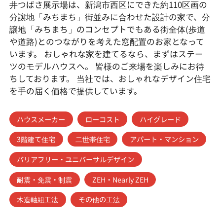
井つばさ展示場は、新潟市西区にできた約110区画の
分譲地「みちまち」街並みに合わせた設計の家で、分
譲地「みちまち」のコンセプトでもある街全体(歩道
や道路)とのつながりを考えた窓配置のお家となって
います。 おしゃれな家を建てるなら、まずはステー
ツのモデルハウスへ。 皆様のご来場を楽しみにお待
ちしております。 当社では、おしゃれなデザイン住宅
を手の届く価格で提供しています。
ハウスメーカー
ローコスト
ハイグレード
3階建て住宅
二世帯住宅
アパート・マンション
バリアフリー・ユニバーサルデザイン
耐震・免震・制震
ZEH・Nearly ZEH
木造軸組工法
その他の工法