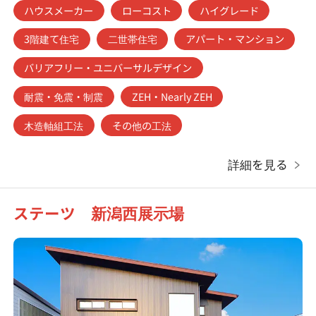
ハウスメーカー
ローコスト
ハイグレード
3階建て住宅
二世帯住宅
アパート・マンション
バリアフリー・ユニバーサルデザイン
耐震・免震・制震
ZEH・Nearly ZEH
木造軸組工法
その他の工法
詳細を見る
ステーツ 新潟西展示場