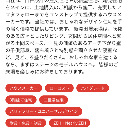
当社は、自由設計の注文住宅や規格型住宅、建売住宅
をメインに、土地購入のご相談から施工、充実したア
フタフォローまでをワンストップで提供するハウスメ
ーカーです。 当社では、おしゃれなデザイン住宅を手
の届く価格で提供しています。 新発田展示場は、吹抜
のある広々としたリビング、玄関から居住空間へと繋
がる土間スペース、一見の価値のあるアーチ下がり壁
の子供部屋、落ち着きと特別感を両立させた寝室な
ど、見どころ盛りだくさん。 おしゃれな家を建てる
なら、まずはステーツのモデルハウスへ。 皆様のご
来場を楽しみにお待ちしております。
ハウスメーカー
ローコスト
ハイグレード
3階建て住宅
二世帯住宅
バリアフリー・ユニバーサルデザイン
耐震・免震・制震
ZEH・Nearly ZEH