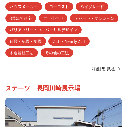
ハウスメーカー
ローコスト
ハイグレード
3階建て住宅
二世帯住宅
アパート・マンション
バリアフリー・ユニバーサルデザイン
耐震・免震・制震
ZEH・Nearly ZEH
木造軸組工法
その他の工法
詳細を見る
ステーツ 長岡川崎展示場