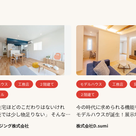
ハウス
工務店
２階建て
モデルハウス
工務店
ラル
２階建て
住宅ほどのこだわりはないけれ
今の時代に求められる機能
では少し物足りない」 そんな若
モデルハウスが誕生！展示
婦や子育て世代にぴったり
標準的なサイズと、広々サ
ジング株式会社
株式会社D.sumi
ちょうどいい”住まいが完成しまし
できる２種類のLDKを設置