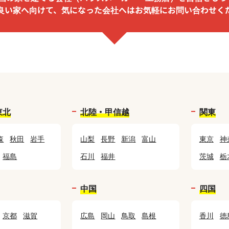
良い家へ向けて、気になった会社へは
お気軽にお問い合わせく
東北
北陸・甲信越
関東
森
秋田
岩手
山梨
長野
新潟
富山
東京
神
福島
石川
福井
茨城
栃
中国
四国
京都
滋賀
広島
岡山
鳥取
島根
香川
徳