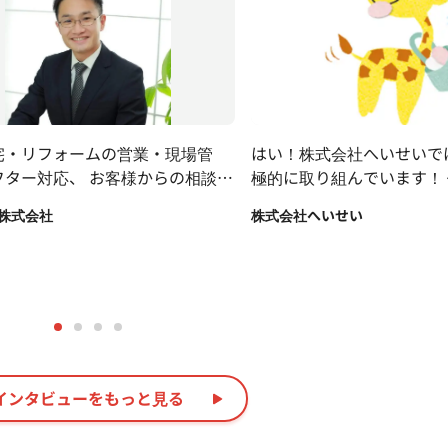
宅・リフォームの営業・現場管
はい！株式会社へいせいでは
フター対応、 お客様からの相談事
極的に取り組んでいます！
場管理、住み始めてからのフォロ
マークの回収や現場や会社
株式会社
株式会社へいせい
全て行っております。
動などのほか、太陽光発電
めとする省エネ創エネ住宅
様々なことに取組んでいます
全16項目ありますが、嬉
は12項目の認定をいただ
インタビューをもっと見る