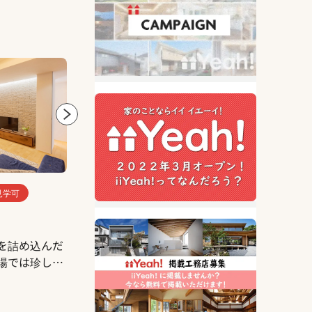
見学可
モデルハウス
工務店
見学可
施
２階建て
モ
を詰め込んだ
自由度の高いD.sumiの家だから叶えられ
ア
場では珍しい
た個性と遊び心を大切にした、 インダス
に
イズの見比べ
トリアルな暮らし。 毎日過ごす場所だか
と
株式会社D.sumi
株式
。ご要望の多
らこそ、夢と希望を詰め込んだ特別な空