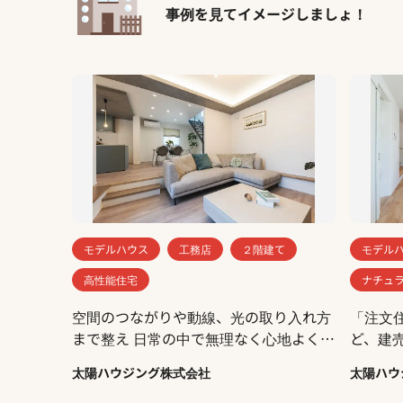
事例を見てイメージしましょ！
モデルハウス
工務店
２階建て
モデル
高性能住宅
ナチュ
空間のつながりや動線、光の取り入れ方
「注文
まで整え 日常の中で無理なく心地よく過
ど、建売
ごせる住まい デザインの美しさだけでな
いご夫
太陽ハウジング株式会社
太陽ハウ
く 確かな性能にも支えられた 日常に上
な、“