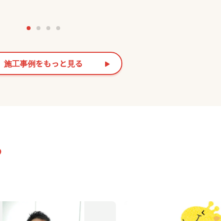
い在宅ワーク用のテレワー
由度とコストバランスを両立した
や、温もりが感じられる無
ダー住宅〈T-チョイス〉 家具や
グ、快適なユニットバスな
小物まで無印良品で統一し、木の
備仕様をご覧いただけるの
とやさしい色合いが調和した空間
まいのカタチをより具体的
む人の暮らしになじみ、心地よさ
ていただけます。
施工事例をもっと見る
立てます。
る