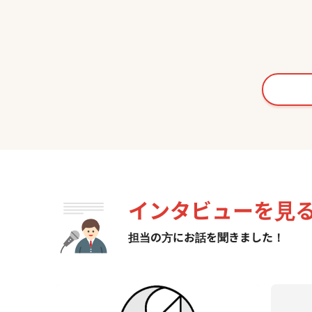
質なゆとりをもたらす モデルハウス
た。 高浜市湯山町モデルハウスは、間取
Muse
りの自
セミオー
雑貨、
風合い
は、住
を引き
インタビューを見
担当の方にお話を聞きました！