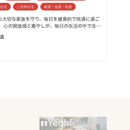
て住宅
二世帯住宅
耐震・免震・制震
リフ
ら大切な家族を守り、毎日を健康的で快適に過ご
クラ
。 心の開放感と癒やしが、毎日の生活の中で生ま
計に
。 心をゆっくりと開放し、あくせくした日常生活
れが
店
クラ
し、特別な刻に変えてくれる。 いつか訪れたリゾ
ます
で感じた安らぎと、ちょっとした贅沢な時間。そ
とが
造りをカタチにしています。 黒澤工務店の家は、
「こ
ップレベルの安心・安全構造。 暮らしやすさを考
つひ
た間取り設計はもちろん、素材、空間コーディネ
ご説
照明設計まですべてを計算し、そこにいるだけで
心もリラックスできる住まいなのです。 マイホー
ごす時間が有意義で充実しているからこそ、心は
なり、家族みんなの笑顔と健康が生まれます。 そ
らしを、私達はご提案いたします。