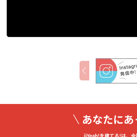
あなたにあ
iiYeah!を建てる!