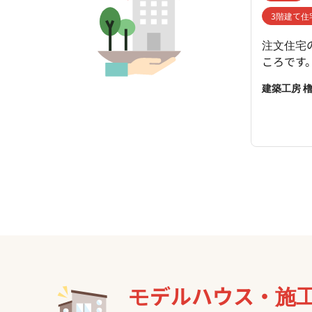
3階建て住
注文住宅
ころです。 素材の使い方やお客様と優先順位を
ことで、
建築工房 
家づくり
く家を建
んでいた
ただきな
た上で、
素材の提
モデルハウス・
施