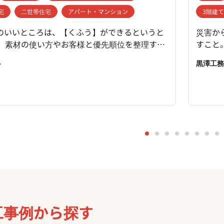
宅
二世帯住宅
アパート・マンション
3階建
のいいところは、【くふう】ができるというと
災害か
整理する
すこと
ご予算以上の満足感を得ることできる、 それが
れる家
櫓
黒澤工務
の醍醐味だと私たちは考えています。 せっか
を癒や
てるのだから、お客様にはそのプロセスを楽し
ート地
だきたい。 私たちは、お客様とのお話させてい
んな家
がら、 お客様が大切にされていることを理解し
国内ト
 【くふう】できるところはないかと考えます。
え抜い
案、プランの提案をさせていただきます。
ート、
身体も
ムで過
豊かに
んな暮
工事例から探す