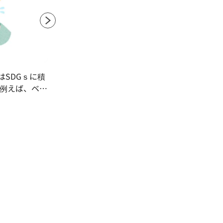
SDGｓに積
新築住宅物件の現場管理をしています。
黒
 例えば、ベル
業
丸共建設株式会社
周辺の清掃活
立
株
システムを始
け
のご提案など
山
！ SDGｓは
で
しいことに当社
きました！！