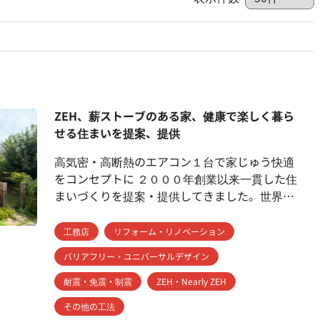
ZEH、薪ストーブのある家、健康で楽しく暮ら
せる住まいを提案、提供
高気密・高断熱のエアコン１台で家じゅう快適
をコンセプトに ２０００年創業以来一貫した住
まいづくりを提案・提供してきました。世界水
準性能の住まいで豊かな暮らしを叶えます。 吹
抜け大空間、薪ストーブ、デッキ、ガレージな
工務店
リフォーム・リノベーション
ど遊び心と機能性を考えた住まいです。
バリアフリー・ユニバーサルデザイン
耐震・免震・制震
ZEH・Nearly ZEH
その他の工法