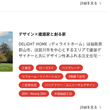
詳細を見る
断熱性能など、様々なニーズにお応えいたしま
す。 まずは私たちに想いをぜひお聞かせくだ
さい。
デザイン×建築家と創る家
DELiGHT HOME（ディライトホーム）は福島県
郡山市、須賀川市を中心とするエリアで建築デ
ザイナーと共にデザイン性あふれる注文住宅を
提供するデザイン住宅会社・デザイン工務店で
す。 ジャグジー付きのアウトドアリビングや、
工務店
ローコスト
ハイグレード
インダストリアルな雰囲気のガレージハウス、
リフォーム・リノベーション
3階建て住宅
リゾート住宅、ホテルライクな暮らし方ができ
る家などハウスメーカーや地元工務店ではなか
二世帯住宅
バリアフリー・ユニバーサルデザイン
なか実現できない家づくりをさせていただいて
ZEH・Nearly ZEH
木造軸組工法
おります。
詳細を見る