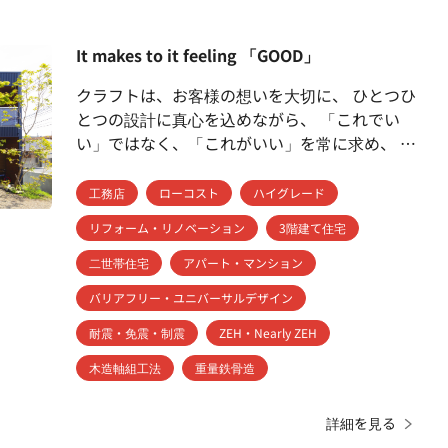
健康が生まれます。 そんな暮らしを、私達はご
提案いたします。
It makes to it feeling 「GOOD」
クラフトは、お客様の想いを大切に、 ひとつひ
とつの設計に真心を込めながら、 「これでい
い」ではなく、「これがいい」を常に求め、 理
想のカタチを共に創っていきます。 ほとんど
の方が初めての家づくり。 専門的なことがどん
工務店
ローコスト
ハイグレード
どん出てきますが、 小さなコトでも何なりと
リフォーム・リノベーション
3階建て住宅
「これは何ですか！？」とお尋ね下さい。 お
客様がひとつひとつ納得しながら不安なく進め
二世帯住宅
アパート・マンション
られるよう、丁寧にご説明いたします。
バリアフリー・ユニバーサルデザイン
耐震・免震・制震
ZEH・Nearly ZEH
木造軸組工法
重量鉄骨造
詳細を見る