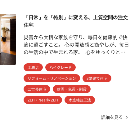
「日常」を「特別」に変える、上質空間の注文
住宅
災害から大切な家族を守り、毎日を健康的で快
適に過ごすこと。 心の開放感と癒やしが、毎日
の生活の中で生まれる家。 心をゆっくりと開
放し、あくせくした日常生活を癒やし、特別な
刻に変えてくれる。 いつか訪れたリゾート地で
工務店
ハイグレード
感じた安らぎと、ちょっとした贅沢な時間。そ
リフォーム・リノベーション
3階建て住宅
んな家造りをカタチにしています。 黒澤工務
店の家は、国内トップレベルの安心・安全構
二世帯住宅
耐震・免震・制震
造。 暮らしやすさを考え抜いた間取り設計はも
ZEH・Nearly ZEH
木造軸組工法
ちろん、素材、空間コーディネート、照明設計
まですべてを計算し、そこにいるだけで身体も
詳細を見る
心もリラックスできる住まいなのです。 マイ
ホームで過ごす時間が有意義で充実しているか
らこそ、心は豊かになり、家族みんなの笑顔と