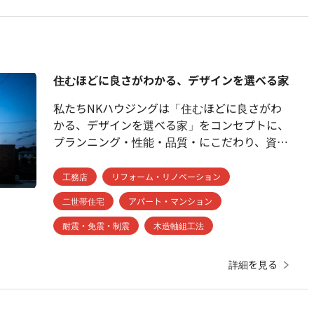
住むほどに良さがわかる、デザインを選べる家
私たちNKハウジングは「住むほどに良さがわ
かる、デザインを選べる家」をコンセプトに、
プランニング・性能・品質・にこだわり、資産
価値の高い家づくりを行っております。 地域
に根差した企業としてお客様の心に残る家づく
工務店
リフォーム・リノベーション
りを目指し、厳選した豊富なラインナップから
二世帯住宅
アパート・マンション
自由設計まで、 どれを選んでもNKハウジング
の技術・性能は保証されます。 また、お客様
耐震・免震・制震
木造軸組工法
のご希望の外観テイスト・価格帯を選んでいた
だけます。
詳細を見る