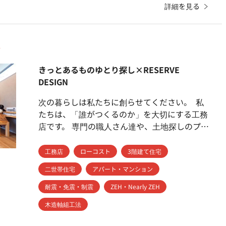
詳細を見る
きっとあるものゆとり探し×RESERVE
DESIGN
次の暮らしは私たちに創らせてください。 私
たちは、「誰がつくるのか」を大切にする工務
店です。 専門の職人さん達や、土地探しのプロ
が関わり、 意見を出し合い、より良い家を作る
ことを目指しています。 特に大工にはこだわ
工務店
ローコスト
3階建て住宅
りを持っています。 当社と共に5年以上、建物
二世帯住宅
アパート・マンション
に対する思いを共有し当社品質基準を熟知した
大工のみ。 価格については適正価格でご提示
耐震・免震・制震
ZEH・Nearly ZEH
をしています。 自由設計でこだわりの家を、で
木造軸組工法
きる限り1000万円台で実現するように お手伝
いをさせていただいております。 耐震性能や