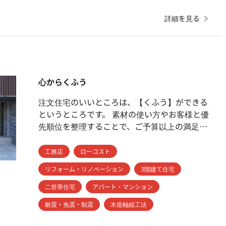
詳細を見る
心からくふう
注文住宅のいいところは、【くふう】ができる
というところです。 素材の使い方やお客様と優
先順位を整理することで、ご予算以上の満足感
を得ることできる、 それが家づくりの醍醐味だ
と私たちは考えています。 せっかく家を建て
工務店
ローコスト
るのだから、お客様にはそのプロセスを楽しん
リフォーム・リノベーション
3階建て住宅
でいただきたい。 私たちは、お客様とのお話さ
せていただきながら、 お客様が大切にされてい
二世帯住宅
アパート・マンション
ることを理解した上で、 【くふう】できるとこ
耐震・免震・制震
木造軸組工法
ろはないかと考えます。 素材の提案、プランの
提案をさせていただきます。