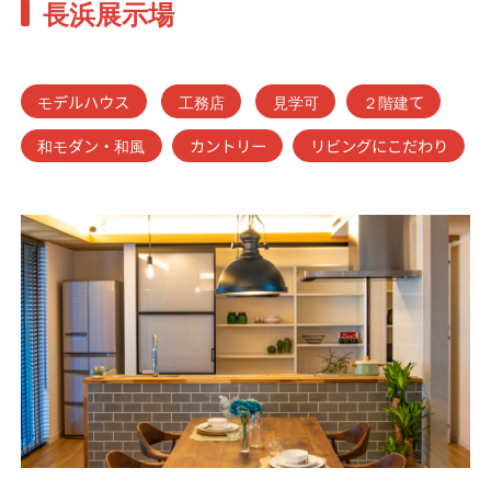
長浜展示場
モデルハウス
工務店
見学可
２階建て
和モダン・和風
カントリー
リビングにこだわり