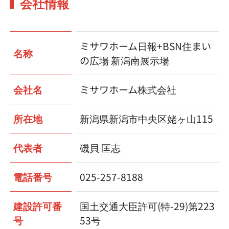
会社情報
ミサワホーム日報+BSN住まい
名称
の広場 新潟南展示場
会社名
ミサワホーム株式会社
所在地
新潟県新潟市中央区姥ヶ山115
代表者
磯貝 匡志
電話番号
025-257-8188
建設許可番
国土交通大臣許可(特-29)第223
号
53号