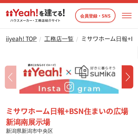
会員登録・SNS
iiyeah! TOP
工務店一覧
ミサワホーム日報+B
ミサワホーム日報+BSN住まいの広場
新潟南展示場
新潟県新潟市中央区