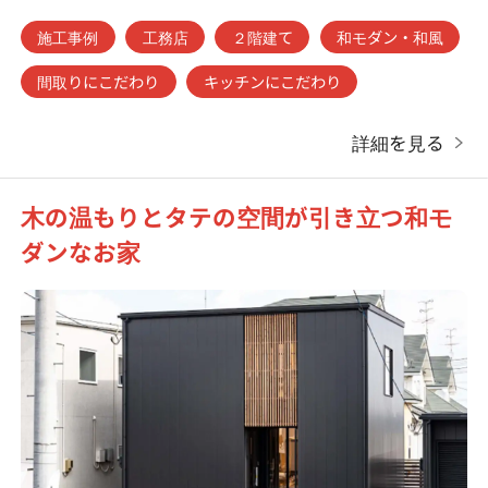
施工事例
工務店
２階建て
和モダン・和風
間取りにこだわり
キッチンにこだわり
詳細を見る
木の温もりとタテの空間が引き立つ和モ
ダンなお家