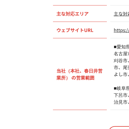
主な対応エリア
主な対
ウェブサイトURL
https:
■愛知
名古屋
刈谷市
市、尾
当社（本社、春日井営
よし市
業所） の営業範囲
■岐阜
下呂市
治見市