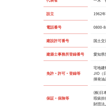
代表者
一木 
設立
1962
電話番号
0800-8
建設許可番号
国土交
建築士事務所登録番号
愛知県知
宅地建
免許・許可・登録等
JIO（
揮発油品
(株)
保証・保険等
瑕疵担
財団法