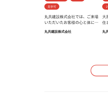
見学可
丸共建設株式会社では、ご来場
大
いただいたお客様の心と体に安
住
らぎを与え、実際の住宅のイメ
を
丸共建設株式会社
丸
ージを感じていただくため春日
窓
井市に展示場を設けておりま
し
す。 丸共建設がご提案する
モ
『厳選された自然素材と無垢材
た
をふんだんに使用して造った、
リ
心と体にやすらぎを与える悠々
空
空間と、ご家族の健康を重視し
ト
た家づくり』を体感していただ
を
き、ゆっくりと展示場をご見学
っ
いただければと思います。
手
居
ま
っ