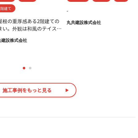
２階建て
-
屋根の重厚感ある2階建ての
丸共建設株式会社
まい。外観は和風のテイスト
取り入れながら外壁には腰、
共建設株式会社
のアクセントに羽目板を使用
、懐かしさを感じさせながら
ダンなテイストに仕上げまし
。 ・内部は床に桜のフロー
ングを使用し、淡いピンクが
間の柔らさを感じさせ、ワン
ーン落としたカラーのクロス
施工事例をもっと見る
使用し、落ち着いた空間とな
ています。 ・玄関に入ると
洗ができ、ご家族、お子様も
住空間では清潔に生活ができ
す。 ・土間収納には畑でと
た野菜、外で使用するものを