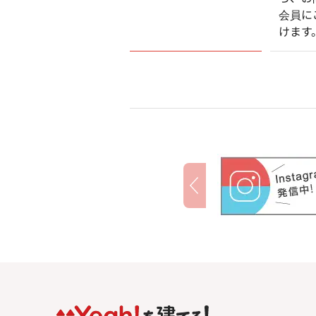
会員に
けます