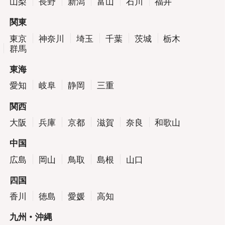
山梨
長野
新潟
富山
石川
福井
関東
東京
神奈川
埼玉
千葉
茨城
栃木
群馬
東海
愛知
岐阜
静岡
三重
関西
大阪
兵庫
京都
滋賀
奈良
和歌山
中国
広島
岡山
鳥取
島根
山口
四国
香川
徳島
愛媛
高知
九州・沖縄