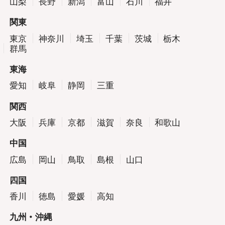
山梨
長野
新潟
富山
石川
福井
関東
東京
神奈川
埼玉
千葉
茨城
栃木
群馬
東海
愛知
岐阜
静岡
三重
関西
大阪
兵庫
京都
滋賀
奈良
和歌山
中国
広島
岡山
鳥取
島根
山口
四国
香川
徳島
愛媛
高知
九州・沖縄