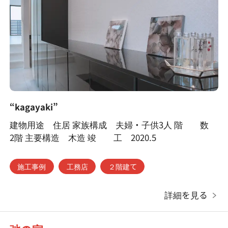
“kagayaki”
建物用途 住居 家族構成 夫婦・子供3人 階 数
2階 主要構造 木造 竣 工 2020.5
施工事例
工務店
２階建て
詳細を見る