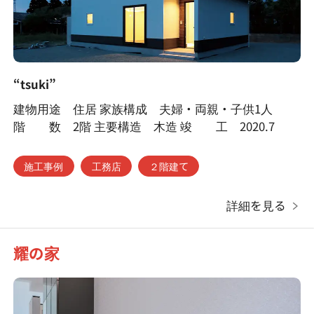
“tsuki”
建物用途 住居 家族構成 夫婦・両親・子供1人
階 数 2階 主要構造 木造 竣 工 2020.7
施工事例
工務店
２階建て
詳細を見る
耀の家