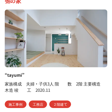
弛の家
“tayumi”
家族構成 夫婦・子供3人 階 数 2階 主要構造
木造 竣 工 2020.11
施工事例
工務店
２階建て