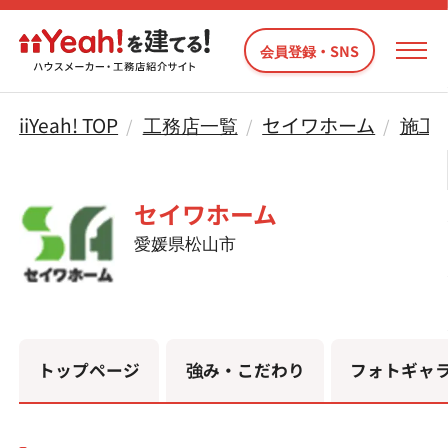
会員登録・SNS
iiYeah! TOP
工務店一覧
セイワホーム
施工
セイワホーム
愛媛県松山市
トップページ
強み・こだわり
フォトギャ