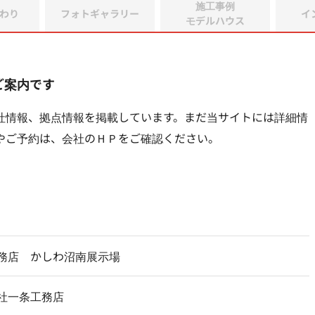
施工事例
わり
フォトギャラリー
イ
モデルハウス
ご案内です
社情報、拠点情報を掲載しています。まだ当サイトには詳細情
やご予約は、会社のＨＰをご確認ください。
務店 かしわ沼南展示場
社一条工務店