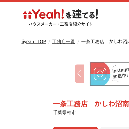
iiyeah! TOP
工務店一覧
一条工務店　かしわ沼
一条工務店 かしわ沼南
千葉県柏市