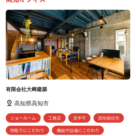
有限会社大﨑建築
高知県高知市
ショールーム
工務店
見学可
高性能住宅
間取りにこだわり
機能や設備にこだわり